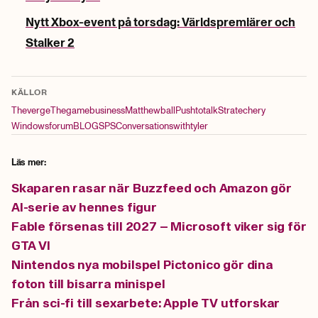
Nytt Xbox-event på torsdag: Världspremiärer och
Stalker 2
KÄLLOR
Theverge
Thegamebusiness
Matthewball
Pushtotalk
Stratechery
Windowsforum
BLOG
SPS
Conversationswithtyler
Läs mer:
Skaparen rasar när Buzzfeed och Amazon gör
AI-serie av hennes figur
Fable försenas till 2027 – Microsoft viker sig för
GTA VI
Nintendos nya mobilspel Pictonico gör dina
foton till bisarra minispel
Från sci-fi till sexarbete: Apple TV utforskar