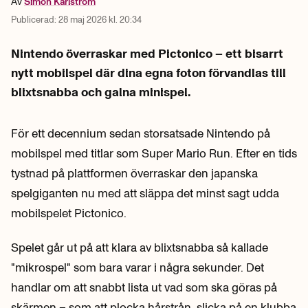
Av
Simon
Karlström
Publicerad:
28 maj 2026 kl. 20:34
Nintendo överraskar med Pictonico – ett bisarrt
nytt mobilspel där dina egna foton förvandlas till
blixtsnabba och galna minispel.
För ett decennium sedan storsatsade Nintendo på
mobilspel med titlar som Super Mario Run. Efter en tids
tystnad på plattformen överraskar den japanska
spelgiganten nu med att släppa det minst sagt udda
mobilspelet Pictonico.
Spelet går ut på att klara av blixtsnabba så kallade
"mikrospel" som bara varar i några sekunder. Det
handlar om att snabbt lista ut vad som ska göras på
skärmen – som att plocka hårstrån, slicka på en klubba