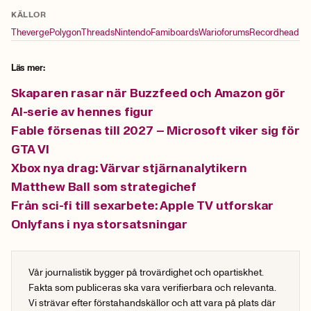
KÄLLOR
Theverge
Polygon
Threads
Nintendo
Famiboards
Warioforums
Recordhead
Läs mer:
Skaparen rasar när Buzzfeed och Amazon gör
AI-serie av hennes figur
Fable försenas till 2027 – Microsoft viker sig för
GTA VI
Xbox nya drag: Värvar stjärnanalytikern
Matthew Ball som strategichef
Från sci-fi till sexarbete: Apple TV utforskar
Onlyfans i nya storsatsningar
Vår journalistik bygger på trovärdighet och opartiskhet.
Fakta som publiceras ska vara verifierbara och relevanta.
Vi strävar efter förstahandskällor och att vara på plats där