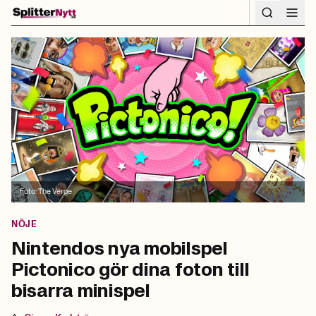
Hoppa till innehåll
Foto:
The Verge
NÖJE
Nintendos nya mobilspel
Pictonico gör dina foton till
bisarra minispel