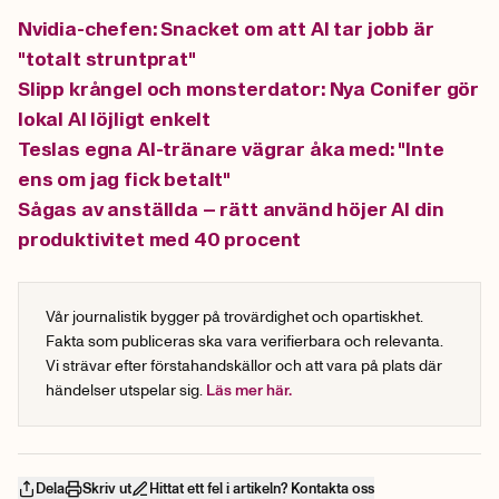
Nvidia-chefen: Snacket om att AI tar jobb är
"totalt struntprat"
Slipp krångel och monsterdator: Nya Conifer gör
lokal AI löjligt enkelt
Teslas egna AI-tränare vägrar åka med: "Inte
ens om jag fick betalt"
Sågas av anställda – rätt använd höjer AI din
produktivitet med 40 procent
Vår journalistik bygger på trovärdighet och opartiskhet.
Fakta som publiceras ska vara verifierbara och relevanta.
Vi strävar efter förstahandskällor och att vara på plats där
händelser utspelar sig.
Läs mer här.
Dela
Skriv ut
Hittat ett fel i artikeln? Kontakta oss