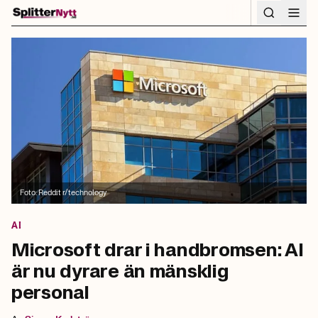
Hoppa till innehåll
Foto:
Reddit r/technology
AI
Microsoft drar i handbromsen: AI
är nu dyrare än mänsklig
personal