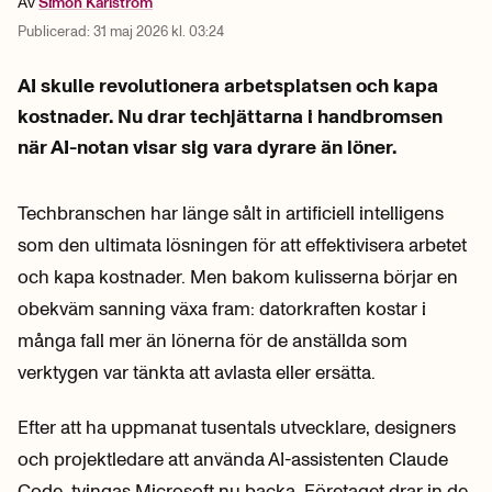
Av
Simon
Karlström
Publicerad:
31 maj 2026 kl. 03:24
AI skulle revolutionera arbetsplatsen och kapa
kostnader. Nu drar techjättarna i handbromsen
när AI-notan visar sig vara dyrare än löner.
Techbranschen har länge sålt in artificiell intelligens
som den ultimata lösningen för att effektivisera arbetet
och kapa kostnader. Men bakom kulisserna börjar en
obekväm sanning växa fram: datorkraften kostar i
många fall mer än lönerna för de anställda som
verktygen var tänkta att avlasta eller ersätta.
Efter att ha uppmanat tusentals utvecklare, designers
och projektledare att använda AI-assistenten Claude
Code, tvingas Microsoft nu backa. Företaget drar in de