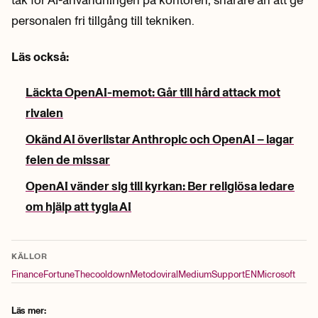
tak för AI-användningen på kontoren, snarare än att ge
personalen fri tillgång till tekniken.
Läs också:
Läckta OpenAI-memot: Går till hård attack mot
rivalen
Okänd AI överlistar Anthropic och OpenAI – lagar
felen de missar
OpenAI vänder sig till kyrkan: Ber religiösa ledare
om hjälp att tygla AI
KÄLLOR
Finance
Fortune
Thecooldown
Metodoviral
Medium
Support
EN
Microsoft
Läs mer: