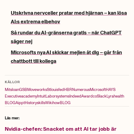
Utskrivna nervceller pratar med hjärnan – kan lösa
AI:s extrema elbehov
Så rundar du AI-gränserna gratis – när ChatGPT
säger nej
Microsofts nya AI skickar mejlen åt dig – går från
chattbott till kollega
KÄLLOR
Mitsloan
GSB
Moveworks
Stlouisfed
HBR
Numerous
Microsoft
HAYS
Executiveacademy
Intuit
Laborsystems
Indeed
Awardco
Slack
Lyrahealth
BLOG
Aippt
Historyskills
Wikihow
BLOG
Läs mer:
Nvidia-chefen: Snacket om att AI tar jobb är