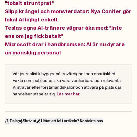
"totalt struntprat"
Slipp krångel och monsterdator: Nya Conifer gör
lokal AI löjligt enkelt
Teslas egna AI-tränare vägrar åka med: "Inte
ens om jag fick betalt"
Microsoft drar i handbromsen: AI är nu dyrare
än mänsklig personal
Vår journalistik bygger på trovärdighet och opartiskhet.
Fakta som publiceras ska vara verifierbara och relevanta.
Vi strävar efter förstahandskällor och att vara på plats där
händelser utspelar sig.
Läs mer här.
Dela
Skriv ut
Hittat ett fel i artikeln? Kontakta oss