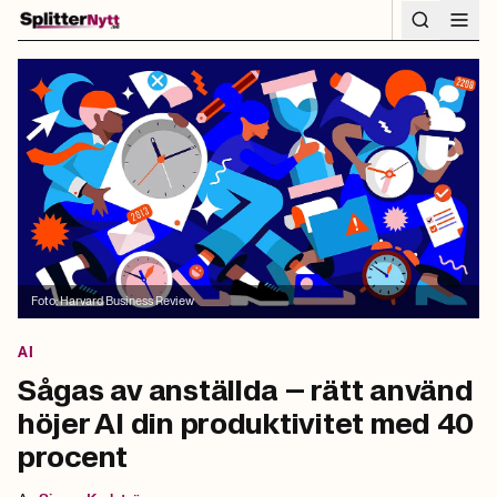
Hoppa till innehåll
Foto:
Harvard Business Review
AI
Sågas av anställda – rätt använd
höjer AI din produktivitet med 40
procent