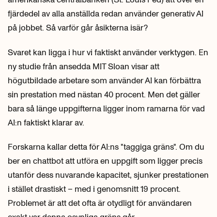
fjärdedel av alla anställda redan använder generativ AI
på jobbet. Så varför går åsikterna isär?
Svaret kan ligga i hur vi faktiskt använder verktygen. En
ny studie från ansedda MIT Sloan visar att
högutbildade arbetare som använder AI kan förbättra
sin prestation med nästan 40 procent. Men det gäller
bara så länge uppgifterna ligger inom ramarna för vad
AI:n faktiskt klarar av.
Forskarna kallar detta för AI:ns "taggiga gräns". Om du
ber en chattbot att utföra en uppgift som ligger precis
utanför dess nuvarande kapacitet, sjunker prestationen
i stället drastiskt – med i genomsnitt 19 procent.
Problemet är att det ofta är otydligt för användaren
exakt var denna osynliga gräns går.