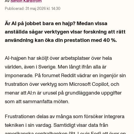
Av
Simon
Karlström
Publicerad:
31 maj 2026 kl. 14:30
Är AI på jobbet bara en hajp? Medan vissa
anställda sågar verktygen visar forskning att rätt
användning kan öka din prestation med 40 %.
AI-hajpen har sköljt över arbetsplatser över hela
världen, även i Sverige. Men långt ifrån alla är
imponerade. På forumet Reddit vädrar en ingenjör sin
frustration över verktyg som Microsoft Copilot, och
menar att AI:n är urusel på grundläggande uppgifter
som att sammanfatta möten.
Frustrationen delas av många som försöker integrera
tekniken i sin vardag. Samtidigt visar data från
amerikanska centralbanken (St. Louis Fed) att över en