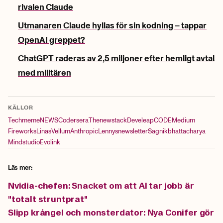
rivalen Claude
Utmanaren Claude hyllas för sin kodning – tappar
OpenAI greppet?
ChatGPT raderas av 2,5 miljoner efter hemligt avtal
med militären
KÄLLOR
Techmeme
NEWS
Codersera
Thenewstack
Develeap
CODE
Medium
Fireworks
Linas
Vellum
Anthropic
Lennysnewsletter
Sagnikbhattacharya
Mindstudio
Evolink
Läs mer:
Nvidia-chefen: Snacket om att AI tar jobb är
"totalt struntprat"
Slipp krångel och monsterdator: Nya Conifer gör