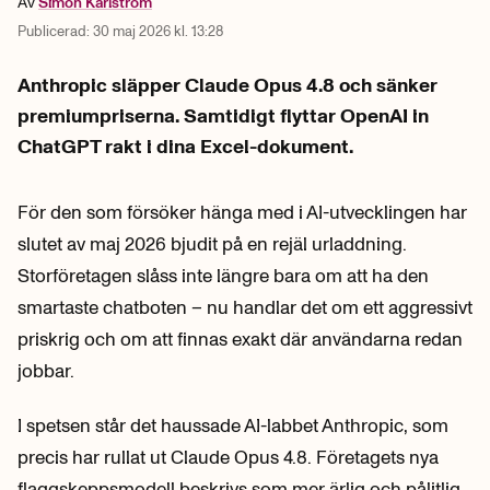
Av
Simon
Karlström
Publicerad:
30 maj 2026 kl. 13:28
Anthropic släpper Claude Opus 4.8 och sänker
premiumpriserna. Samtidigt flyttar OpenAI in
ChatGPT rakt i dina Excel-dokument.
För den som försöker hänga med i AI-utvecklingen har
slutet av maj 2026 bjudit på en rejäl urladdning.
Storföretagen slåss inte längre bara om att ha den
smartaste chatboten – nu handlar det om ett aggressivt
priskrig och om att finnas exakt där användarna redan
jobbar.
I spetsen står det haussade AI-labbet Anthropic, som
precis har rullat ut Claude Opus 4.8. Företagets nya
flaggskeppsmodell beskrivs som mer ärlig och pålitlig.