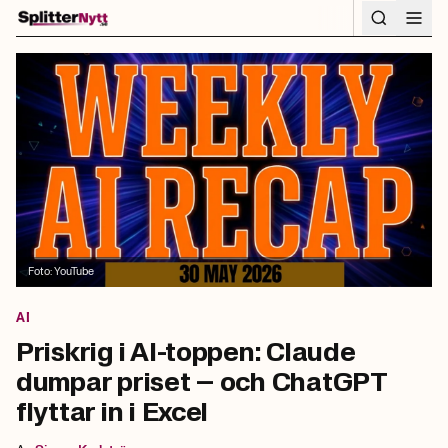
Hoppa till innehåll
Foto:
YouTube
AI
Priskrig i AI-toppen: Claude
dumpar priset – och ChatGPT
flyttar in i Excel